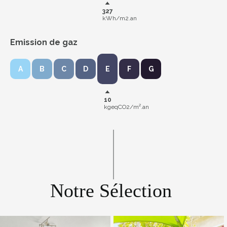
327
kWh/m2.an
Emission de gaz
A
B
C
D
E
F
G
10
kgeqCO2/m².an
Notre Sélection