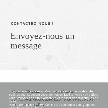
CONTACTEZ-NOUS !
Envoyez-nous un
message
© 2021 BSI94.com. Tous droits réservés
En poursuivant votre navigation, vous acceptez l'utilisation de
cookies pour sécuriser votre connexion, faciliter votre navigation,
vous proposer des offres adaptées et réaliser des statistiques de
183 Av. de la République,94120 Fontenay-sous-Bois
visite.
Téléphone : 01 48 77 80 94
Pour obtenir plus d'information sur les cookies et vous y opposer,