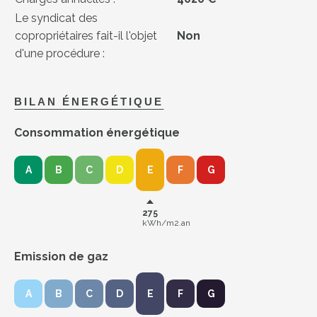
Le syndicat des
copropriétaires fait-il l'objet
Non
d'une procédure :
BILAN ÉNERGÉTIQUE
Consommation énergétique
A
B
C
D
E
F
G
275
kWh/m2.an
Emission de gaz
A
B
C
D
E
F
G